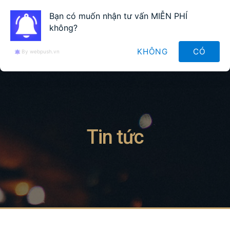
Tiếng Việt
Bạn có muốn nhận tư vấn MIỄN PHÍ
không?
KHÔNG
CÓ
By webpush.vn
Tin tức